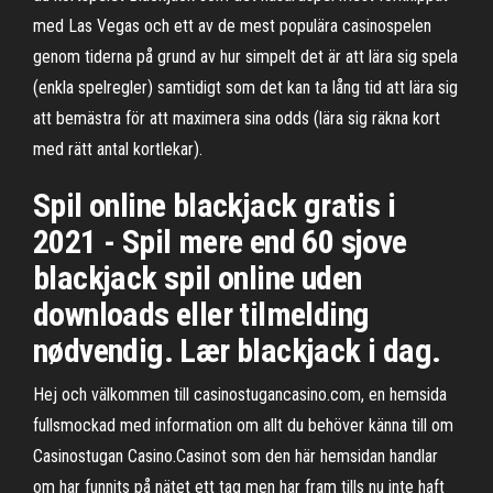
med Las Vegas och ett av de mest populära casinospelen
genom tiderna på grund av hur simpelt det är att lära sig spela
(enkla spelregler) samtidigt som det kan ta lång tid att lära sig
att bemästra för att maximera sina odds (lära sig räkna kort
med rätt antal kortlekar).
Spil online blackjack gratis i
2021 - Spil mere end 60 sjove
blackjack spil online uden
downloads eller tilmelding
nødvendig. Lær blackjack i dag.
Hej och välkommen till casinostugancasino.com, en hemsida
fullsmockad med information om allt du behöver känna till om
Casinostugan Casino.Casinot som den här hemsidan handlar
om har funnits på nätet ett tag men har fram tills nu inte haft