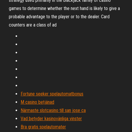
strategy used primarily in the blackjack family of casino
games to determine whether the next hand is likely to give a
probable advantage to the player or to the dealer. Card
counters are a class of ad
Fortune seeker spelautomatbonus
M casino betjänad
Närmaste slotcasino till san jose ca
Vad betyder kasinovänliga vinster
Bra gratis spelautomater