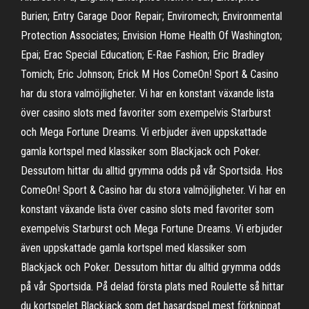
Burien; Entry Garage Door Repair; Enviromech; Environmental
Protection Associates; Envision Home Health Of Washington;
Epai; Erac Special Education; E-Rae Fashion; Eric Bradley
Tomich; Eric Johnson; Erick M Hos ComeOn! Sport & Casino
har du stora valmöjligheter. Vi har en konstant växande lista
över casino slots med favoriter som exempelvis Starburst
och Mega Fortune Dreams. Vi erbjuder även uppskattade
gamla kortspel med klassiker som Blackjack och Poker.
Dessutom hittar du alltid grymma odds på vår Sportsida. Hos
ComeOn! Sport & Casino har du stora valmöjligheter. Vi har en
konstant växande lista över casino slots med favoriter som
exempelvis Starburst och Mega Fortune Dreams. Vi erbjuder
även uppskattade gamla kortspel med klassiker som
Blackjack och Poker. Dessutom hittar du alltid grymma odds
på vår Sportsida. På delad första plats med Roulette så hittar
du kortspelet Blackjack som det hasardspel mest förknippat