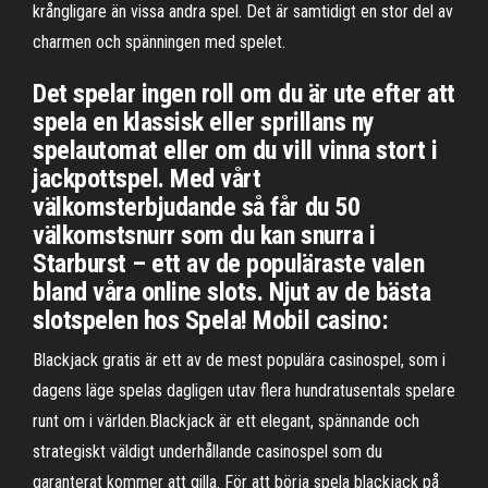
krångligare än vissa andra spel. Det är samtidigt en stor del av
charmen och spänningen med spelet.
Det spelar ingen roll om du är ute efter att
spela en klassisk eller sprillans ny
spelautomat eller om du vill vinna stort i
jackpottspel. Med vårt
välkomsterbjudande så får du 50
välkomstsnurr som du kan snurra i
Starburst – ett av de populäraste valen
bland våra online slots. Njut av de bästa
slotspelen hos Spela! Mobil casino:
Blackjack gratis är ett av de mest populära casinospel, som i
dagens läge spelas dagligen utav flera hundratusentals spelare
runt om i världen.Blackjack är ett elegant, spännande och
strategiskt väldigt underhållande casinospel som du
garanterat kommer att gilla. För att börja spela blackjack på