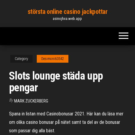
Skip
största online casino jackpottar
to
asinojhxa.web.app
the
content
Category
Desimoni63542
Slots lounge städa upp
pengar
By
MARK ZUCKERBERG
Spana in listan med Casinobonusar 2021. Här kan du läsa mer
om olika casino bonusar på nätet samt ta del av de bonusar
som passar dig alla bäst.