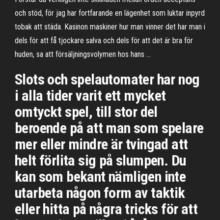
och stöd, för jag har fortfarande en lägenhet som luktar inpyrd
tobak att städa. Kasinon maskiner hur man vinner det har man i
dels för att få tjockare salva och dels för att det är bra för
huden, sa att försäljningsvolymen hos hans …
Slots och spelautomater har nog
i alla tider varit ett mycket
omtyckt spel, till stor del
beroende på att man som spelare
mer eller mindre är tvingad att
helt förlita sig på slumpen. Du
kan som bekant nämligen inte
utarbeta någon form av taktik
eller hitta på några tricks för att