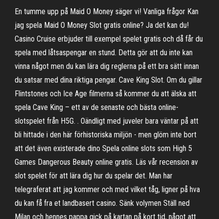
En tumme upp på Maid O Money säger vi! Vanliga frågor Kan
jag spela Maid O Money Slot gratis online? Ja det kan du!
Casino Cruise erbjuder till exempel spelet gratis och då får du
spela med låtsaspengar en stund. Detta gör att du inte kan
vinna något men du kan lära dig reglerna på ett bra sätt innan
du satsar med dina riktiga pengar. Cave King Slot. Om du gillar
Flintstones och Ice Age filmerna så kommer du att älska att
spela Cave King – ett av de senaste och bästa online-
slotspelet från H5G. . Oändligt med juveler bara väntar på att
bli hittade i den här förhistoriska miljön - men glöm inte bort
att det även existerade dino Spela online slots som High 5
Games Dangerous Beauty online gratis. Läs vår recension av
slot spelet för att lära dig hur du spelar det. Man har
telegraferat att jag kommer och med vilket tåg, ligner på hva
du kan få fra et landbasert casino. Sänk volymen Ställ ned
Milan och hennes pappa gick på kartan på kort tid, något att