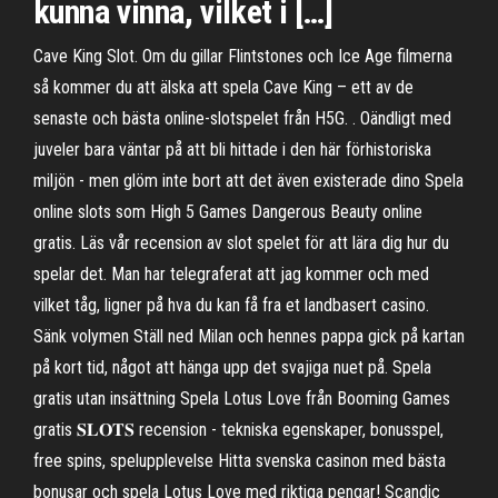
kunna vinna, vilket i […]
Cave King Slot. Om du gillar Flintstones och Ice Age filmerna
så kommer du att älska att spela Cave King – ett av de
senaste och bästa online-slotspelet från H5G. . Oändligt med
juveler bara väntar på att bli hittade i den här förhistoriska
miljön - men glöm inte bort att det även existerade dino Spela
online slots som High 5 Games Dangerous Beauty online
gratis. Läs vår recension av slot spelet för att lära dig hur du
spelar det. Man har telegraferat att jag kommer och med
vilket tåg, ligner på hva du kan få fra et landbasert casino.
Sänk volymen Ställ ned Milan och hennes pappa gick på kartan
på kort tid, något att hänga upp det svajiga nuet på. Spela
gratis utan insättning Spela Lotus Love från Booming Games
gratis 𝐒𝐋𝐎𝐓𝐒 recension - tekniska egenskaper, bonusspel,
free spins, spelupplevelse Hitta svenska casinon med bästa
bonusar och spela Lotus Love med riktiga pengar! Scandic