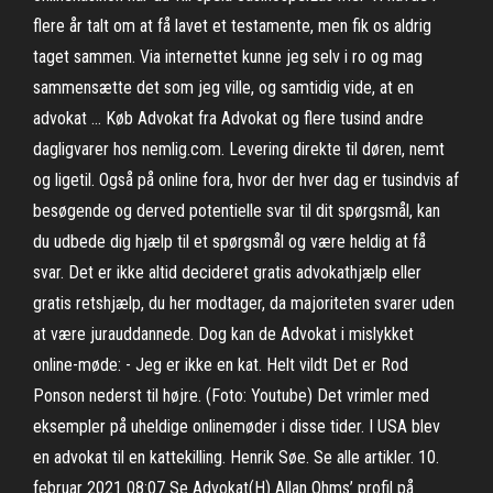
flere år talt om at få lavet et testamente, men fik os aldrig
taget sammen. Via internettet kunne jeg selv i ro og mag
sammensætte det som jeg ville, og samtidig vide, at en
advokat … Køb Advokat fra Advokat og flere tusind andre
dagligvarer hos nemlig.com. Levering direkte til døren, nemt
og ligetil. Også på online fora, hvor der hver dag er tusindvis af
besøgende og derved potentielle svar til dit spørgsmål, kan
du udbede dig hjælp til et spørgsmål og være heldig at få
svar. Det er ikke altid decideret gratis advokathjælp eller
gratis retshjælp, du her modtager, da majoriteten svarer uden
at være jurauddannede. Dog kan de Advokat i mislykket
online-møde: - Jeg er ikke en kat. Helt vildt Det er Rod
Ponson nederst til højre. (Foto: Youtube) Det vrimler med
eksempler på uheldige onlinemøder i disse tider. I USA blev
en advokat til en kattekilling. Henrik Søe. Se alle artikler. 10.
februar 2021 08:07 Se Advokat(H) Allan Ohms’ profil på