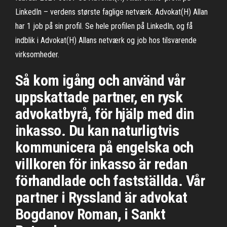
LinkedIn – verdens største faglige netværk. Advokat(H) Allan
har 1 job på sin profil. Se hele profilen på LinkedIn, og få
indblik i Advokat(H) Allans netværk og job hos tilsvarende
virksomheder.
Så kom igång och använd vår
uppskattade partner, en rysk
advokatbyrå, för hjälp med din
inkasso. Du kan naturligtvis
kommunicera på engelska och
villkoren för inkasso är redan
förhandlade och fastställda. Vår
partner i Ryssland är advokat
Bogdanov Roman, i Sankt