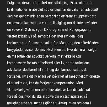
Fråga om deras erfarenhet och utbildning. Erfarenhet och
kvalifikationer är absolut nödvändiga när du väljer en advokat!
Jag har genom min egen personliga erfarenhet upptäckt att
en advokat kan vara en värdefull tillgång om du inte använder
en advokat. 2 days ago · DR-programmet Pengejægerne
sætter kritisk lys på samarbejdet mellem den i dag
konkursramte Odense-advokat Ole Maare og den efterhånden
berygtede revisor Johnny Hast Hansen. Hvordan man vælger
en mesotheliom advokat Selvom intet virkelig kan
kompensere for tab af helbred eller liv, er mesotheliom
advokater dedikeret til at få dig den kompensation, du
fortjener. Hvis dit liv er blevet påvirket af mesotheliom direkte
eller indirekte, kan du fortjener kompensation. Med
tilstrækkelig viden om personskadelove kan din advokat
foreslå dig, hvor du skal indgive din erstatningskrav, så
mulighederne for succes går højt. Antag, at en resident i