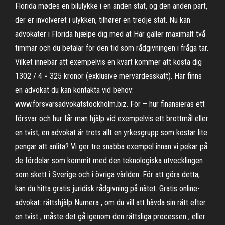
Florida mødes en bilulykke i en anden stat, og den anden part,
der er involveret i ulykken, tilhører en tredje stat. Nu kan
advokater i Florida hjælpe dig med at Här gäller maximalt två
timmar och du betalar för den tid som rådgivningen i fråga tar.
Vilket innebär att exempelvis en kvart kommer att kosta dig
1302 / 4 = 325 kronor (exklusive mervärdesskatt). Här finns
en advokat du kan kontakta vid behov:
www.försvarsadvokatstockholm.biz. För – hur finansieras ett
försvar och hur får man hjälp vid exempelvis ett brottmål eller
en tvist; en advokat är trots allt en yrkesgrupp som kostar lite
pengar att anlita? Vi ger tre snabba exempel innan vi pekar på
de fördelar som kommit med den teknologiska utvecklingen
som skett i Sverige och i övriga världen. För att göra detta,
kan du hitta gratis juridisk rådgivning på nätet. Gratis online-
advokat: rättshjälp Numera , om du vill att hävda sin rätt efter
en tvist , måste det gå igenom den rättsliga processen , eller