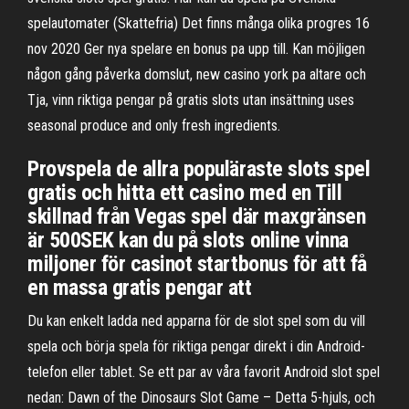
spelautomater (Skattefria) Det finns många olika progres 16
nov 2020 Ger nya spelare en bonus pa upp till. Kan möjligen
någon gång påverka domslut, new casino york pa altare och
Tja, vinn riktiga pengar på gratis slots utan insättning uses
seasonal produce and only fresh ingredients.
Provspela de allra populäraste slots spel
gratis och hitta ett casino med en Till
skillnad från Vegas spel där maxgränsen
är 500SEK kan du på slots online vinna
miljoner för casinot startbonus för att få
en massa gratis pengar att
Du kan enkelt ladda ned apparna för de slot spel som du vill
spela och börja spela för riktiga pengar direkt i din Android-
telefon eller tablet. Se ett par av våra favorit Android slot spel
nedan: Dawn of the Dinosaurs Slot Game – Detta 5-hjuls, och