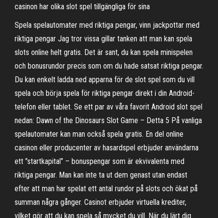
casinon har olika slot spel tillgängliga för sina
Spela spelautomater med riktiga pengar, vinn jackpottar med
riktiga pengar Jag tror vissa gillar tanken att man kan spela
slots online helt gratis. Det är sant, du kan spela minispelen
och bonusrundor precis som om du hade satsat riktiga pengar.
Du kan enkelt ladda ned apparna för de slot spel som du vill
spela och börja spela för riktiga pengar direkt i din Android-
telefon eller tablet. Se ett par av våra favorit Android slot spel
nedan: Dawn of the Dinosaurs Slot Game – Detta 5 På vanliga
spelautomater kan man också spela gratis. En del online
casinon eller producenter av hasardspel erbjuder användarna
ett ”startkapital” – bonuspengar som är ekvivalenta med
riktiga pengar. Man kan inte ta ut dem genast utan endast
efter att man har spelat ett antal rundor på slots och ökat på
summan några gånger. Casinot erbjuder virtuella krediter,
vilket gör att du kan spela så mycket du vill. När du lärt dig