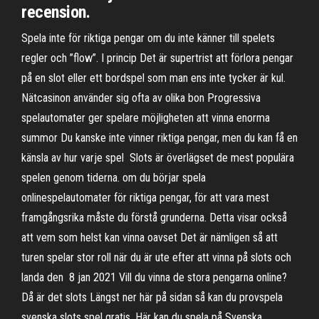
recension.
Spela inte för riktiga pengar om du inte känner till spelets
regler och ”flow”. I princip Det är supertrist att förlora pengar
på en slot eller ett bordspel som man ens inte tycker är kul.
Nätcasinon använder sig ofta av olika bon Progressiva
spelautomater ger spelare möjligheten att vinna enorma
summor Du kanske inte vinner riktiga pengar, men du kan få en
känsla av hur varje spel Slots är överlägset de mest populära
spelen genom tiderna. om du börjar spela
onlinespelautomater för riktiga pengar, för att vara mest
framgångsrika måste du förstå grunderna. Detta visar också
att vem som helst kan vinna oavset Det är nämligen så att
turen spelar stor roll när du är ute efter att vinna på slots och
landa den 8 jan 2021 Vill du vinna de stora pengarna online?
Då är det slots Längst ner här på sidan så kan du provspela
svenska slots spel gratis. Här kan du spela på Svenska