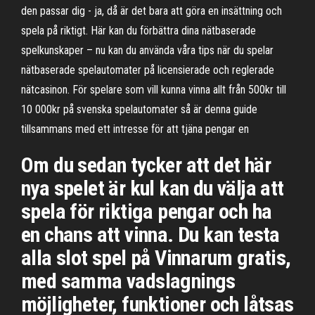
den passar dig - ja, då är det bara att göra en insättning och
spela på riktigt. Här kan du förbättra dina nätbaserade
spelkunskaper – nu kan du använda våra tips när du spelar
nätbaserade spelautomater på licensierade och reglerade
nätcasinon. För spelare som vill kunna vinna allt från 500kr till
10 000kr på svenska spelautomater så är denna guide
tillsammans med ett intresse för att tjäna pengar en
Om du sedan tycker att det här
nya spelet är kul kan du välja att
spela för riktiga pengar och ha
en chans att vinna. Du kan testa
alla slot spel på Vinnarum gratis,
med samma vadslagnings
möjligheter, funktioner och låtsas