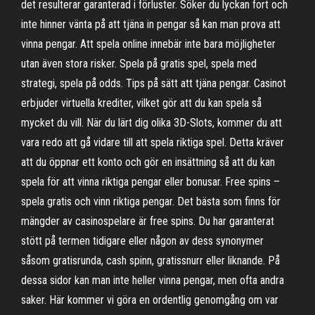
det resulterar garanterad i förluster. Söker du lyckan fort och
inte hinner vänta på att tjäna in pengar så kan man prova att
vinna pengar. Att spela online innebär inte bara möjligheter
utan även stora risker. Spela på gratis spel, spela med
strategi, spela på odds. Tips på sätt att tjäna pengar. Casinot
erbjuder virtuella krediter, vilket gör att du kan spela så
mycket du vill. När du lärt dig olika 3D-Slots, kommer du att
vara redo att gå vidare till att spela riktiga spel. Detta kräver
att du öppnar ett konto och gör en insättning så att du kan
spela för att vinna riktiga pengar eller bonusar. Free spins –
spela gratis och vinn riktiga pengar. Det bästa som finns för
mängder av casinospelare är free spins. Du har garanterat
stött på termen tidigare eller någon av dess synonymer
såsom gratisrunda, cash spinn, gratissnurr eller liknande. På
dessa sidor kan man inte heller vinna pengar, men ofta andra
saker. Här kommer vi göra en ordentlig genomgång om var